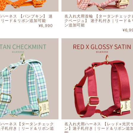
ハーネス 【パンプキン】 迷
名入れ犬用首輪 【タータンチェック
｜リード＆リボン追加可能
クベージュ】 迷子札付き｜リード＆
ン追加可能
¥6,990
¥6,9
用ハーネス【タータンチェック
名入れ犬用ハーネス 【レッド×光沢
迷子札付き｜リード＆リボン追
ン】迷子札付き｜リード＆リボン追
能