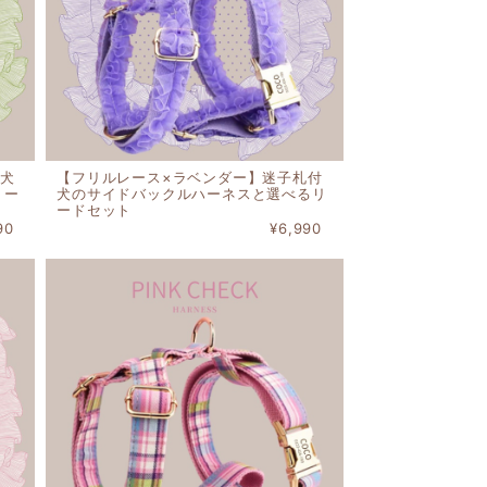
犬
【フリルレース×ラベンダー】迷子札付
リー
犬のサイドバックルハーネスと選べるリ
ードセット
90
¥6,990