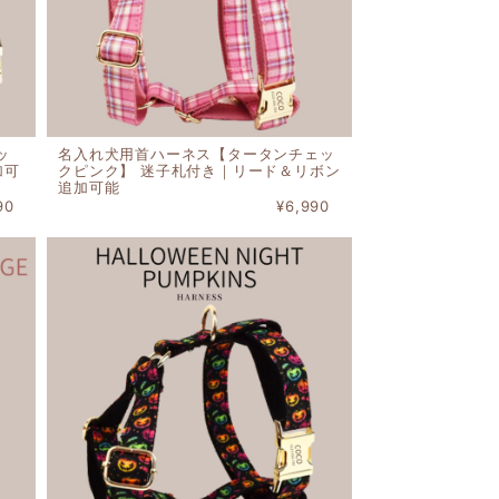
ッ
名入れ犬用首ハーネス【タータンチェッ
加可
クピンク】 迷子札付き｜リード＆リボン
追加可能
90
¥6,990