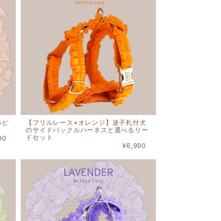
×ピ
【フリルレース×オレンジ】迷子札付犬
のサイドバックルハーネスと選べるリー
ドセット
90
¥6,990