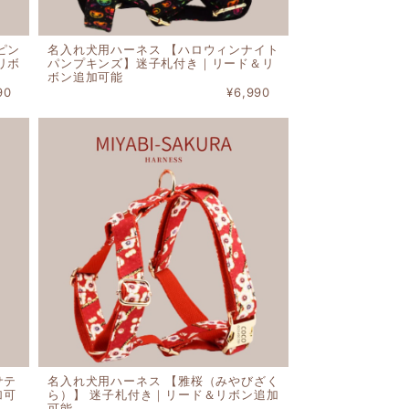
ピン
名入れ犬用ハーネス 【ハロウィンナイト
リボ
パンプキンズ】迷子札付き｜リード＆リ
ボン追加可能
90
¥6,990
サテ
名入れ犬用ハーネス 【雅桜（みやびざく
加可
ら）】 迷子札付き｜リード＆リボン追加
可能