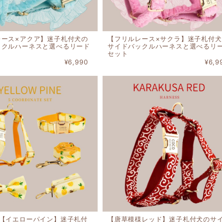
レース×アクア】迷子札付犬の
【フリルレース×サクラ】迷子札付犬
ックルハーネスと選べるリード
サイドバックルハーネスと選べるリ
セット
¥6,990
¥6,9
ト【イエローパイン】迷子札付
【唐草模様レッド】迷子札付犬のサ