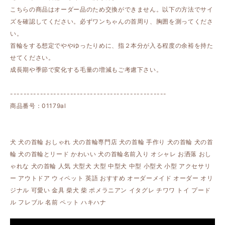
こちらの商品はオーダー品のため交換ができません。以下の方法でサイ
ズを確認してください。必ずワンちゃんの首周り、胸囲を測ってくださ
い。
首輪をする想定でややゆったりめに、指２本分が入る程度の余裕を持た
せてください。
成長期や季節で変化する毛量の増減もご考慮下さい。
-----------------------------------------------
商品番号：01179al
犬 犬の首輪 おしゃれ 犬の首輪専門店 犬の首輪 手作り 犬の首輪 犬の首
輪 犬の首輪とリード かわいい 犬の首輪名前入り オシャレ お洒落 おし
ゃれな 犬の首輪 人気 大型犬 大型 中型犬 中型 小型犬 小型 アクセサリ
ー アウトドア ウィペット 英語 おすすめ オーダーメイド オーダー オリ
ジナル 可愛い 金具 柴犬 柴 ポメラニアン イタグレ チワワ トイ プード
ル フレブル 名前 ペット ハキハナ