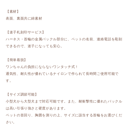
【素材】
表面、裏面共に綿素材
【迷子札刻印サービス】
ハーネス・首輪の金属バックル部分に、ペットの名前、連絡電話を彫刻
できるので、迷子になっても安心。
【簡単着脱】
ワンちゃんの負担にならないワンタッチ式！
通気性、耐久性が優れているナイロンで作られて長時間ご使用可能で
す。
【サイズ調節可能】
小型犬から大型犬まで対応可能です。また、耐衝撃性に優れたバックル
は高い引張り強さと硬度があります。
ペットの首回り、胸囲を測りの上、サイズに該当する首輪をお選びくだ
さい。