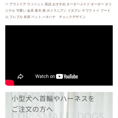
ー アウトドア ウィペット 英語 おすすめ オーダーメイド オーダー オリ
ジナル 可愛い 金具 柴犬 柴 ポメラニアン イタグレ チワワ トイ プード
ル フレブル 名前 ペット ハキハナ チェックデザイン