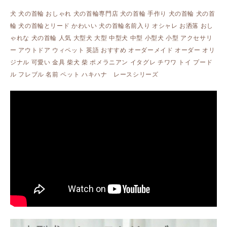
犬 犬の首輪 おしゃれ 犬の首輪専門店 犬の首輪 手作り 犬の首輪 犬の首
輪 犬の首輪とリード かわいい 犬の首輪名前入り オシャレ お洒落 おし
ゃれな 犬の首輪 人気 大型犬 大型 中型犬 中型 小型犬 小型 アクセサリ
ー アウトドア ウィペット 英語 おすすめ オーダーメイド オーダー オリ
ジナル 可愛い 金具 柴犬 柴 ポメラニアン イタグレ チワワ トイ プード
ル フレブル 名前 ペット ハキハナ レースシリーズ