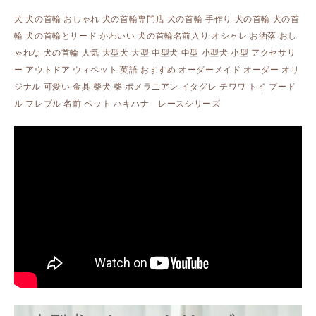
犬 犬の首輪 おしゃれ 犬の首輪専門店 犬の首輪 手作り 犬の首輪 犬の首
輪 犬の首輪とリード かわいい 犬の首輪名前入り オシャレ お洒落 おし
ゃれな 犬の首輪 人気 大型犬 大型 中型犬 中型 小型犬 小型 アクセサリ
ー アウトドア ウィペット 英語 おすすめ オーダーメイド オーダー オリ
ジナル 可愛い 金具 柴犬 柴 ポメラニアン イタグレ チワワ トイ プード
ル フレブル 名前 ペット ハキハナ レースシリーズ