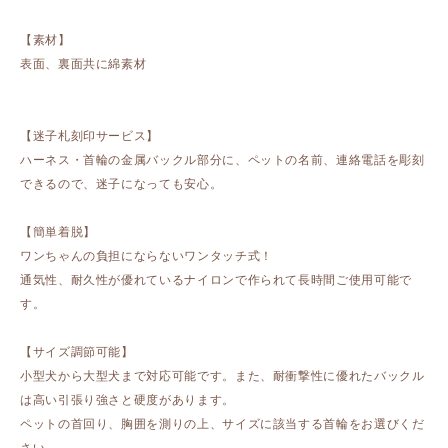
【素材】
表面、裏面共に綿素材
【迷子札刻印サービス】
ハーネス・首輪の金属バックル部分に、ペットの名前、連絡電話を彫刻
できるので、迷子になっても安心。
【簡単着脱】
ワンちゃんの負担にならないワンタッチ式！
通気性、耐久性が優れているナイロンで作られて長時間ご使用可能で
す。
【サイズ調節可能】
小型犬から大型犬まで対応可能です。また、耐衝撃性に優れたバックル
は高い引張り強さと硬度があります。
ペットの首回り、胸囲を測りの上、サイズに該当する首輪をお選びくだ
さい。