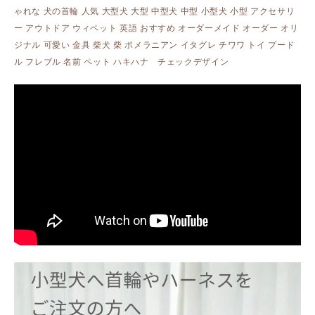
ゃれな 犬の首輪 人気 大型犬 大型 中型犬 中型 小型犬 小型 アクセサリ
ー アウトドア ウィペット 英語 おすすめ オーダーメイド オーダー オリ
ジナル 可愛い 金具 柴犬 柴 ポメラニアン イタグレ チワワ トイ プード
ル フレブル 名前 ペット ハキハナ チェックデザイン