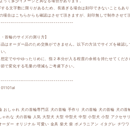
によって多少イメージと異なる場合があります。
印字する文字数に限りがあるため、長過ぎる場合は刻印できないこともあり
しの場合はこちらからも確認はさせて頂きますが、刻印無しで制作させて
--------------------------------------
ス・首輪のサイズの測り方】
商品はオーダー品のため交換ができません。以下の方法でサイズを確認し
さい。
る想定でややゆったりめに、指２本分が入る程度の余裕を持たせてくださ
季節で変化する毛量の増減もご考慮下さい。
--------------------------------------
1101al
輪 おしゃれ 犬の首輪専門店 犬の首輪 手作り 犬の首輪 犬の首輪 犬の
しゃれな 犬の首輪 人気 大型犬 大型 中型犬 中型 小型犬 小型 アクセサ
オーダー オリジナル 可愛い 金具 柴犬 柴 ポメラニアン イタグレ チワワ