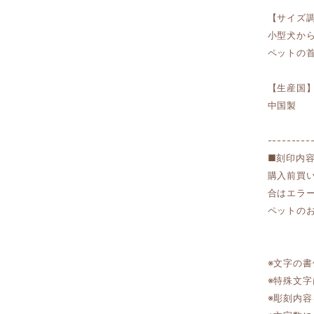
【サイズ
小型犬か
ペットの
【生産国
中国製
---------
■刻印内
購入前買
合はエラ
ペットのお名
※文字の
※特殊文
※彫刻内