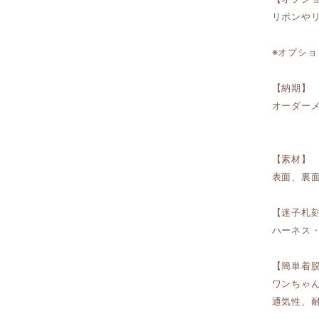
リボンや
※オプシ
【納期】
オーダー
【素材】
表面、裏
【迷子札
ハーネス
【簡単着
ワンちゃ
通気性、