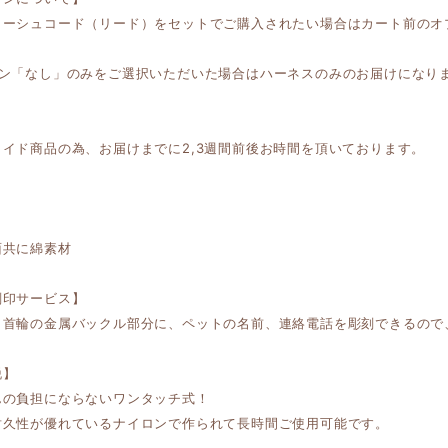
リーシュコード（リード）をセットでご購入されたい場合はカート前のオ
ョン「なし」のみをご選択いただいた場合はハーネスのみのお届けになり
メイド商品の為、お届けまでに2,3週間前後お時間を頂いております。
面共に綿素材
刻印サービス】
・首輪の金属バックル部分に、ペットの名前、連絡電話を彫刻できるので
脱】
んの負担にならないワンタッチ式！
耐久性が優れているナイロンで作られて長時間ご使用可能です。