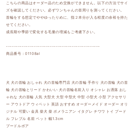
こちらの商品はオーダー品のため交換ができません。以下の方法でサイ
ズを確認してください。必ずワンちゃんの首周りを測ってください。
首輪をする想定でややゆったりめに、指２本分が入る程度の余裕を持た
せてください。
成長期や季節で変化する毛量の増減もご考慮下さい。
-----------------------------------------------
商品番号：01108al
犬 犬の首輪 おしゃれ 犬の首輪専門店 犬の首輪 手作り 犬の首輪 犬の首
輪 犬の首輪とリード かわいい 犬の首輪名前入り オシャレ お洒落 おし
ゃれな 犬の首輪 人気 大型犬 大型 中型犬 中型 小型犬 小型 アクセサリ
ー アウトドア ウィペット 英語 おすすめ オーダーメイド オーダー オリ
ジナル 可愛い 金具 柴犬 柴 ポメラニアン イタグレ チワワ トイ プード
ル フレブル 名前 ペット 幅1.3cm
プードルボア