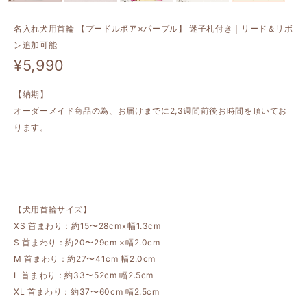
名入れ犬用首輪 【プードルボア×パープル】 迷子札付き｜リード＆リボ
ン追加可能
¥5,990
【納期】
オーダーメイド商品の為、お届けまでに2,3週間前後お時間を頂いてお
ります。
【犬用首輪サイズ】
XS 首まわり：約15〜28cm×幅1.3cm
S 首まわり：約20〜29cm ×幅2.0cm
M 首まわり：約27〜41cm 幅2.0cm
L 首まわり：約33〜52cm 幅2.5cm
XL 首まわり：約37〜60cm 幅2.5cm