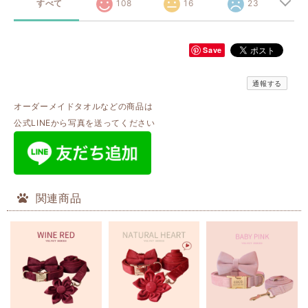
すべて
108
16
23
Save
通報する
オーダーメイドタオルなどの商品は
公式LINEから写真を送ってください
関連商品