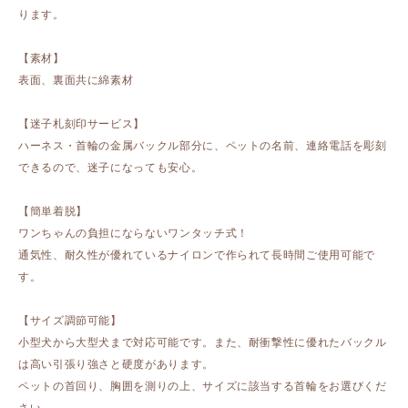
ります。
【素材】
表面、裏面共に綿素材
【迷子札刻印サービス】
ハーネス・首輪の金属バックル部分に、ペットの名前、連絡電話を彫刻
できるので、迷子になっても安心。
【簡単着脱】
ワンちゃんの負担にならないワンタッチ式！
通気性、耐久性が優れているナイロンで作られて長時間ご使用可能で
す。
【サイズ調節可能】
小型犬から大型犬まで対応可能です。また、耐衝撃性に優れたバックル
は高い引張り強さと硬度があります。
ペットの首回り、胸囲を測りの上、サイズに該当する首輪をお選びくだ
さい。