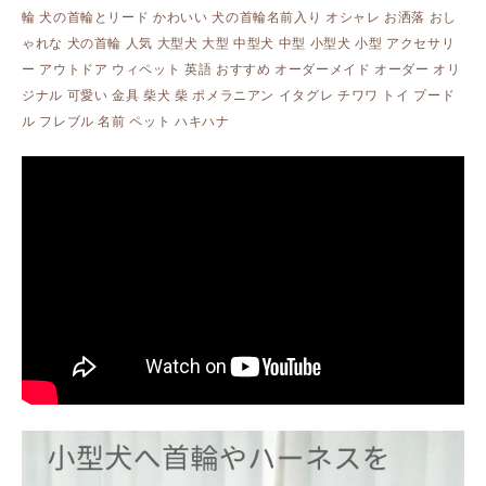
輪 犬の首輪とリード かわいい 犬の首輪名前入り オシャレ お洒落 おし
ゃれな 犬の首輪 人気 大型犬 大型 中型犬 中型 小型犬 小型 アクセサリ
ー アウトドア ウィペット 英語 おすすめ オーダーメイド オーダー オリ
ジナル 可愛い 金具 柴犬 柴 ポメラニアン イタグレ チワワ トイ プード
ル フレブル 名前 ペット ハキハナ