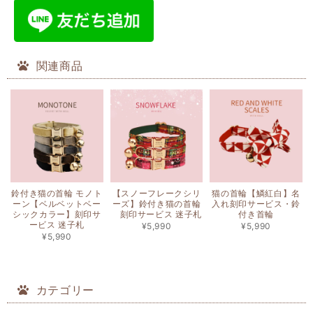
関連商品
鈴付き猫の首輪 モノト
【スノーフレークシリ
猫の首輪【鱗紅白】名
ーン【ベルベットベー
ーズ】鈴付き猫の首輪
入れ刻印サービス・鈴
シックカラー】刻印サ
刻印サービス 迷子札
付き首輪
ービス 迷子札
¥5,990
¥5,990
¥5,990
カテゴリー