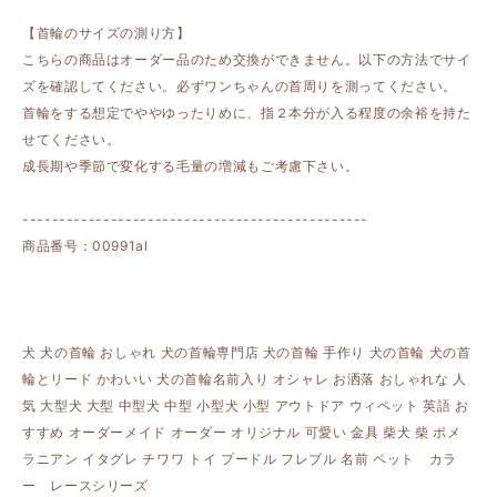
【首輪のサイズの測り方】
こちらの商品はオーダー品のため交換ができません。以下の方法でサイ
ズを確認してください。必ずワンちゃんの首周りを測ってください。
首輪をする想定でややゆったりめに、指２本分が入る程度の余裕を持た
せてください。
成長期や季節で変化する毛量の増減もご考慮下さい。
-----------------------------------------------
商品番号：00991al
犬 犬の首輪 おしゃれ 犬の首輪専門店 犬の首輪 手作り 犬の首輪 犬の首
輪とリード かわいい 犬の首輪名前入り オシャレ お洒落 おしゃれな 人
気 大型犬 大型 中型犬 中型 小型犬 小型 アウトドア ウィペット 英語 お
すすめ オーダーメイド オーダー オリジナル 可愛い 金具 柴犬 柴 ポメ
ラニアン イタグレ チワワ トイ プードル フレブル 名前 ペット カラ
ー レースシリーズ