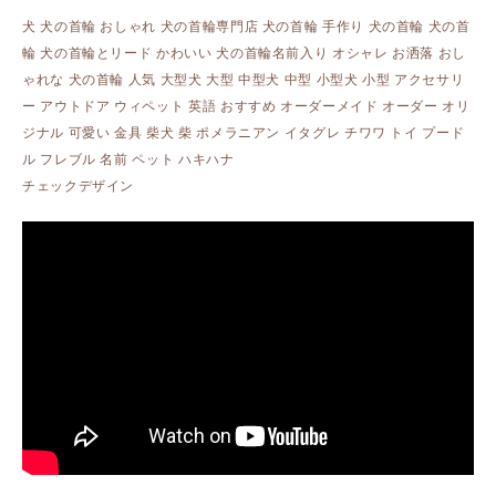
犬 犬の首輪 おしゃれ 犬の首輪専門店 犬の首輪 手作り 犬の首輪 犬の首
輪 犬の首輪とリード かわいい 犬の首輪名前入り オシャレ お洒落 おし
ゃれな 犬の首輪 人気 大型犬 大型 中型犬 中型 小型犬 小型 アクセサリ
ー アウトドア ウィペット 英語 おすすめ オーダーメイド オーダー オリ
ジナル 可愛い 金具 柴犬 柴 ポメラニアン イタグレ チワワ トイ プード
ル フレブル 名前 ペット ハキハナ
チェックデザイン