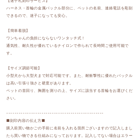
【迷子札刻印サービス】
ハーネス・首輪の金属バックル部分に、ペットの名前、連絡電話を彫刻
できるので、迷子になっても安心。
【簡単着脱】
ワンちゃんの負担にならないワンタッチ式！
通気性、耐久性が優れているナイロンで作られて長時間ご使用可能で
す。
【サイズ調節可能】
小型犬から大型犬まで対応可能です。また、耐衝撃性に優れたバックル
は高い引張り強さと硬度があります。
ペットの首回り、胸囲を測りの上、サイズに該当する首輪をお選びくだ
さい。
-----------------------------------------------
■刻印内容の伝え方■
購入前買い物かごの手前に名前を入れる箇所ございますので記入しまし
たら買い物できる仕組みになっております。記入してない場合はエラー