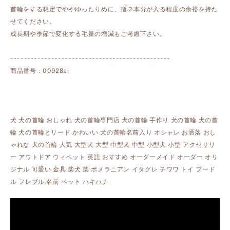
首輪をする想定でややゆったりめに、指２本分が入る程度の余裕を持た
せてください。
成長期や季節で変化する毛量の増減もご考慮下さい。
-----------------------------------------------
商品番号：00928al
犬 犬の首輪 おしゃれ 犬の首輪専門店 犬の首輪 手作り 犬の首輪 犬の首
輪 犬の首輪とリード かわいい 犬の首輪名前入り オシャレ お洒落 おし
ゃれな 犬の首輪 人気 大型犬 大型 中型犬 中型 小型犬 小型 アクセサリ
ー アウトドア ウィペット 英語 おすすめ オーダーメイド オーダー オリ
ジナル 可愛い 金具 柴犬 柴 ポメラニアン イタグレ チワワ トイ プード
ル フレブル 名前 ペット ハキハナ