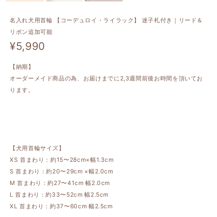
名入れ犬用首輪 【コーデュロイ・ライラック】 迷子札付き｜リード＆
リボン追加可能
¥5,990
【納期】
オーダーメイド商品の為、お届けまでに2,3週間前後お時間を頂いてお
ります。
【犬用首輪サイズ】
XS 首まわり：約15〜28cm×幅1.3cm
S 首まわり：約20〜29cm ×幅2.0cm
M 首まわり：約27〜41cm 幅2.0cm
L 首まわり：約33〜52cm 幅2.5cm
XL 首まわり：約37〜60cm 幅2.5cm