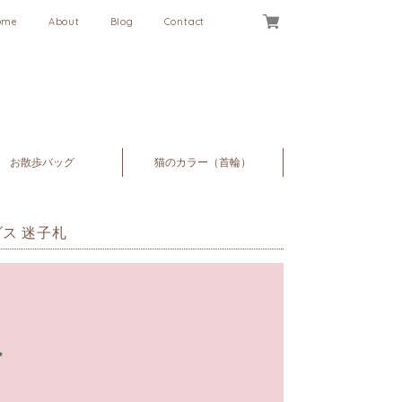
ome
About
Blog
Contact
お散歩バッグ
猫のカラー（首輪）
ス 迷子札