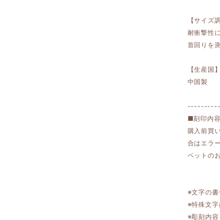
【サイズ
耐衝撃性
首回りを
【生産国
中国製
---------
■刻印内
購入前買
合はエラ
ペットのお名
※文字の
※特殊文
※彫刻内