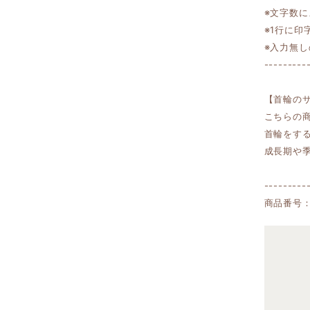
※文字数
※1行に
※入力無
---------
【首輪の
こちらの
首輪をす
成長期や
---------
商品番号：0