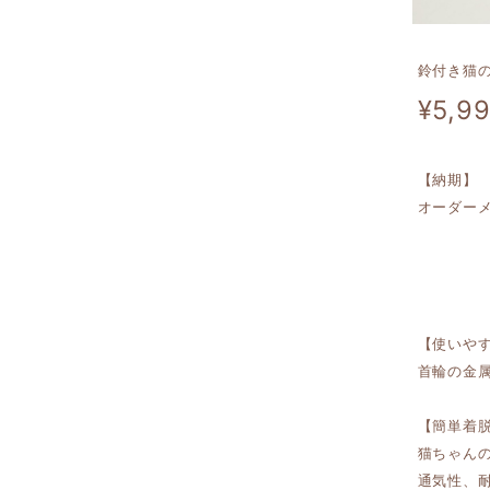
鈴付き猫
¥5,9
【納期】
オーダー
【使いや
首輪の金
【簡単着
猫ちゃん
通気性、