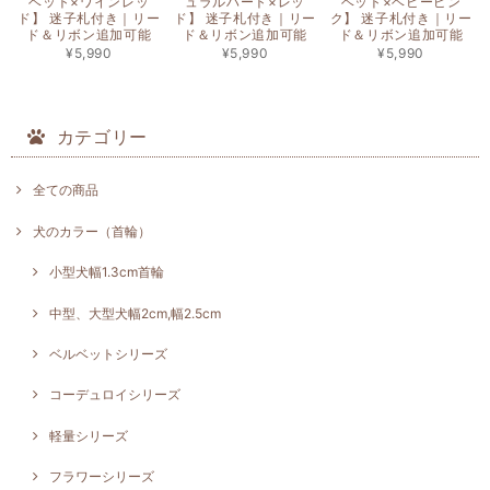
ベット×ワインレッ
ュラルハート×レッ
ベット×ベビーピン
ド】 迷子札付き｜リー
ド】 迷子札付き｜リー
ク】 迷子札付き｜リー
ド＆リボン追加可能
ド＆リボン追加可能
ド＆リボン追加可能
¥5,990
¥5,990
¥5,990
カテゴリー
全ての商品
犬のカラー（首輪）
小型犬幅1.3cm首輪
中型、大型犬幅2cm,幅2.5cm
ベルベットシリーズ
コーデュロイシリーズ
軽量シリーズ
フラワーシリーズ