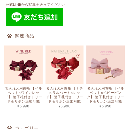
公式LINEから写真を送ってください
関連商品
名入れ犬用首輪 【ベル
名入れ犬用首輪 【ナチ
名入れ犬用首輪 【ベル
ベット×ワインレッ
ュラルハート×レッ
ベット×ベビーピン
ド】 迷子札付き｜リー
ド】 迷子札付き｜リー
ク】 迷子札付き｜リー
ド＆リボン追加可能
ド＆リボン追加可能
ド＆リボン追加可能
¥5,990
¥5,990
¥5,990
カテゴリー